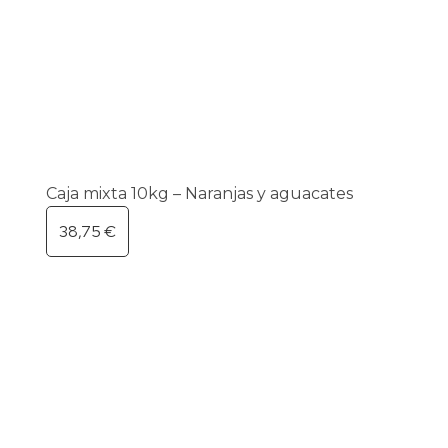
Caja mixta 10kg – Naranjas y aguacates
38,75
€