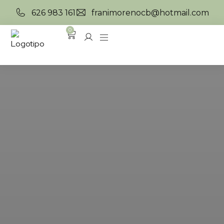
626 983 161
franimorenocb@hotmail.com
0