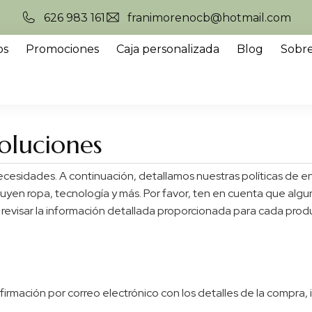
626 983 161
franimorenocb@hotmail.com
os
Promociones
Caja personalizada
Blog
Sobre
voluciones
ecesidades. A continuación, detallamos nuestras políticas de 
luyen ropa, tecnología y más. Por favor, ten en cuenta que alg
revisar la información detallada proporcionada para cada produ
firmación por correo electrónico con los detalles de la compra, 