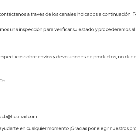
r contáctanos a través de los canales indicados a continuación.
remos una inspección para verificar su estado y procederemos 
s específicas sobre envíos y devoluciones de productos, no dud
00h
enocb@hotmail.com
 ayudarte en cualquier momento ¡Gracias por elegir nuestros pr