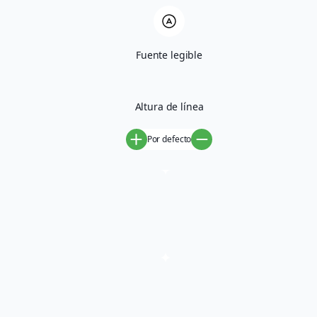
antes posible.
Fuente legible
Formulario de contacto
Rellena el formulario y nos pondremos en contacto contigo lo
antes posible.
Altura de línea
Nombre
Por defecto
Teléfono
Correo electrónico
Mensaje