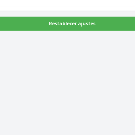
sabor en cada bocado.
Restablecer ajustes
Síguenos en:
Menú
Inicio
Productos
Promociones
Caja personalizada
Blog
Sobre nosotros