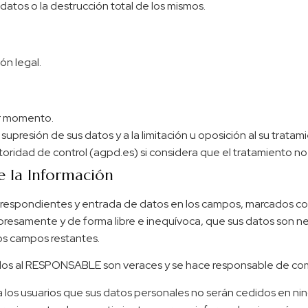
atos o la destrucción total de los mismos.
ón legal.
er momento.
supresión de sus datos y a la limitación u oposición al su tratam
oridad de control (agpd.es) si considera que el tratamiento no 
e la Información
orrespondientes y entrada de datos en los campos, marcados con
esamente y de forma libre e inequívoca, que sus datos son nec
los campos restantes.
tados al RESPONSABLE son veraces y se hace responsable de com
os usuarios que sus datos personales no serán cedidos en ning