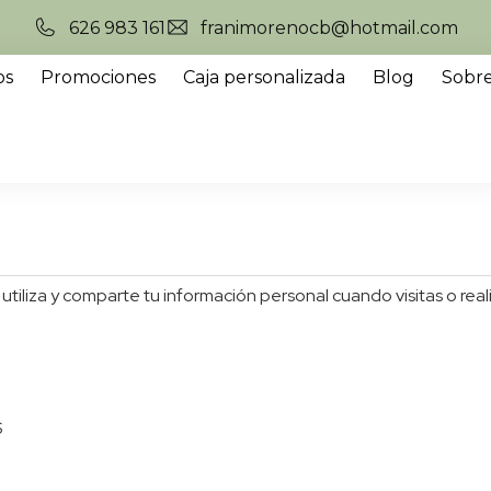
626 983 161
franimorenocb@hotmail.com
os
Promociones
Caja personalizada
Blog
Sobre
, utiliza y comparte tu información personal cuando visitas o re
S