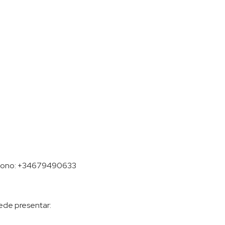
léfono: +34679490633
uede presentar: