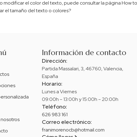
os o modificar el color del texto, puede consultar la página How
r el tamaño del texto o colores?
nú
Información de contacto
Dirección:
Partida Massalari, 3, 46760, Valencia,
ctos
España
Horario:
ciones
Lunes a Viernes
personalizada
09:00h – 13:00h y 15:00h – 20:00h
Teléfono:
626 983 161
 nosotros
Correo electrónico:
franimorenocb@hotmail.com
cto
Cómo llegar