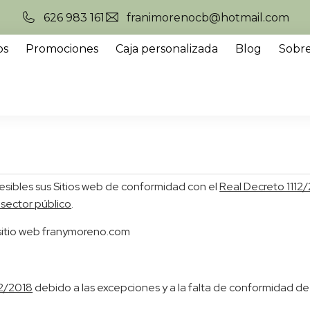
626 983 161
franimorenocb@hotmail.com
os
Promociones
Caja personalizada
Blog
Sobre
ibles sus Sitios web de conformidad con el
Real Decreto 1112/
 sector público
.
l sitio web franymoreno.com
12/2018
debido a las excepciones y a la falta de conformidad de