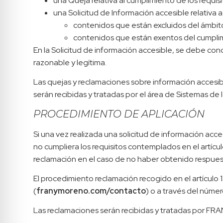
una Queja relativa al cumplimiento de los requis
una Solicitud de Información accesible relativa a
contenidos que están excluidos del ámbito 
contenidos que están exentos del cumplim
En la Solicitud de información accesible, se debe conc
razonable y legítima.
Las quejas y reclamaciones sobre información accesible
serán recibidas y tratadas por el área de Sistemas de 
PROCEDIMIENTO DE APLICACIÓN
Si una vez realizada una solicitud de información acc
no cumpliera los requisitos contemplados en el artícul
reclamación en el caso de no haber obtenido respues
El procedimiento reclamación recogido en el artículo 1
(
franymoreno.com/contacto
) o a través del núm
Las reclamaciones serán recibidas y tratadas por F