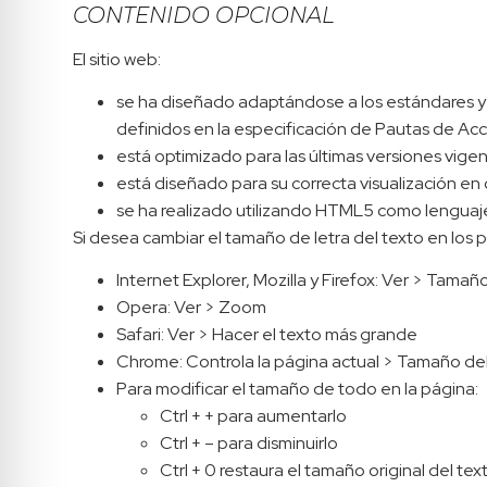
CONTENIDO OPCIONAL
El sitio web:
se ha diseñado adaptándose a los estándares y n
definidos en la especificación de Pautas de Ac
está optimizado para las últimas versiones vige
está diseñado para su correcta visualización en 
se ha realizado utilizando HTML5 como lenguaje
Si desea cambiar el tamaño de letra del texto en los p
Internet Explorer, Mozilla y Firefox: Ver > Tamañ
Opera: Ver > Zoom
Safari: Ver > Hacer el texto más grande
Chrome: Controla la página actual > Tamaño del
Para modificar el tamaño de todo en la página:
Ctrl + + para aumentarlo
Ctrl + – para disminuirlo
Ctrl + 0 restaura el tamaño original del tex