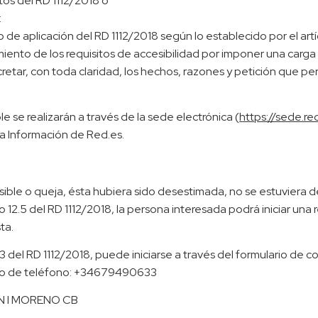
itos del RD 1112/2018 o
:
de aplicación del RD 1112/2018 según lo establecido por el artí
iento de los requisitos de accesibilidad por imponer una carg
retar, con toda claridad, los hechos, razones y petición que pe
 se realizarán a través de la sede electrónica (
https://sede.r
la Información de Red.es.
esible o queja, ésta hubiera sido desestimada, no se estuviera 
o 12.5 del RD 1112/2018, la persona interesada podrá iniciar una
ta.
3 del RD 1112/2018, puede iniciarse a través del formulario de c
ero de teléfono: +34679490633
RAN I MORENO CB