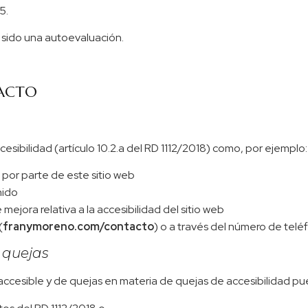
5.
 sido una autoevaluación.
TACTO
esibilidad (artículo 10.2.a del RD 1112/2018) como, por ejemplo:
 por parte de este sitio web
nido
mejora relativa a la accesibilidad del sitio web
(
franymoreno.com/contacto
) o a través del número de te
y quejas
 accesible y de quejas en materia de quejas de accesibilidad p