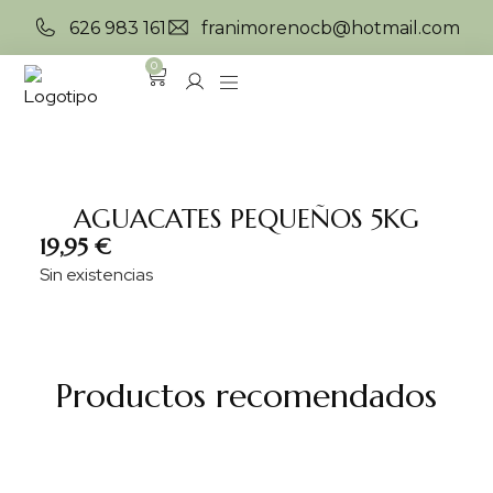
626 983 161
franimorenocb@hotmail.com
0
AGUACATES PEQUEÑOS 5KG
19,95
€
Sin existencias
Productos recomendados