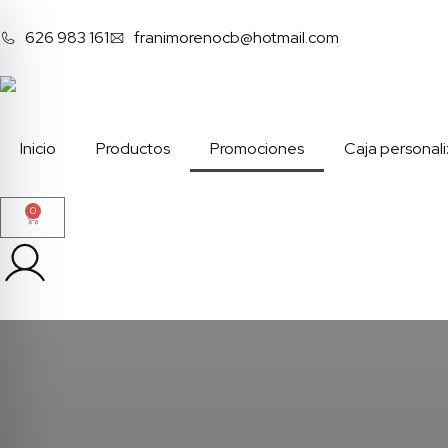
626 983 161
franimorenocb@hotmail.com
Inicio
Productos
Promociones
Caja personal
0