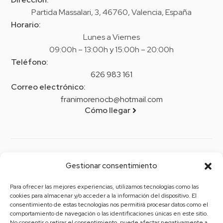
Partida Massalari, 3, 46760, Valencia, España
Horario:
Lunes a Viernes
09:00h – 13:00h y 15:00h – 20:00h
Teléfono:
626 983 161
Correo electrónico:
franimorenocb@hotmail.com
Cómo llegar
Legal
Gestionar consentimiento
Aviso legal
Para ofrecer las mejores experiencias, utilizamos tecnologías como las
Política de privacidad
cookies para almacenar y/o acceder a la información del dispositivo. El
consentimiento de estas tecnologías nos permitirá procesar datos como el
Política de cookies (UE)
comportamiento de navegación o las identificaciones únicas en este sitio.
No consentir o retirar el consentimiento, puede afectar negativamente a