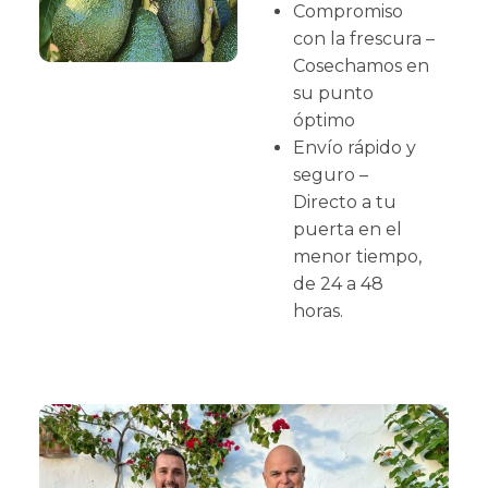
Compromiso
con la frescura –
Cosechamos en
su punto
óptimo
Envío rápido y
seguro –
Directo a tu
puerta en el
menor tiempo,
de 24 a 48
horas.