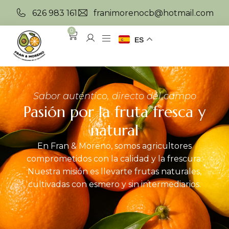
626 983 161
franimorenocb@hotmail.com
0
ES
Sabor auténtico, directo del campo
Pasión por la fruta fresca y
natural
En Fran & Moreno, somos agricultores
comprometidos con la calidad y la frescura.
Nuestra misión es llevarte frutas naturales,
cultivadas con esmero y sin intermediarios.