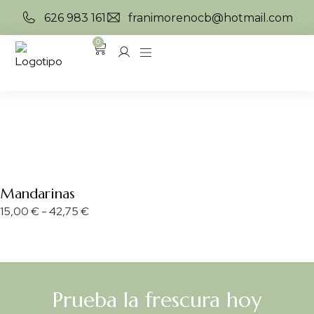
626 983 161
franimorenocb@hotmail.com
0
Mandarinas
15,00
€
-
42,75
€
Prueba la frescura hoy