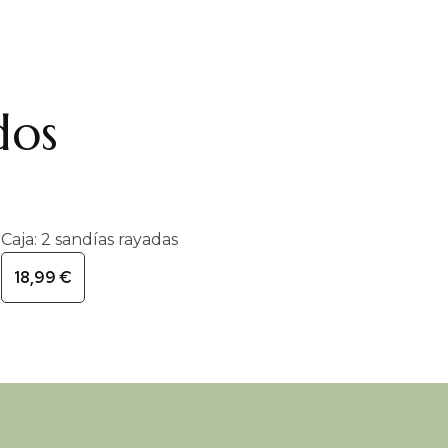
dos
Caja: 2 sandías rayadas
18,99
€