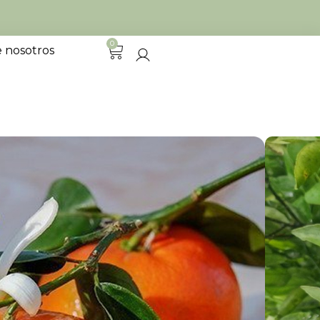
0
 nosotros
AS
Limpiar