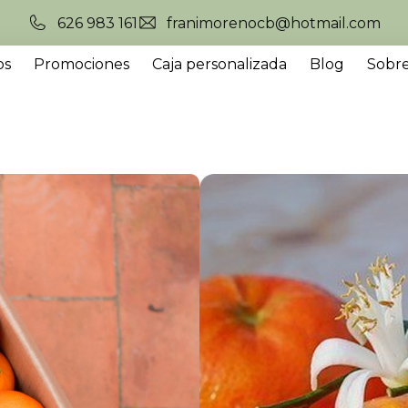
626 983 161
franimorenocb@hotmail.com
os
Promociones
Caja personalizada
Blog
Sobre
MANDARIN
15,00
€
-
42,75
€
Peso de la caja