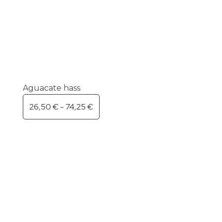
Aguacate hass
26,50
€
-
74,25
€