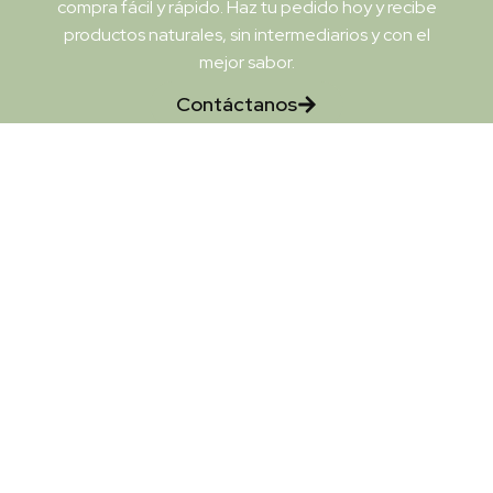
compra fácil y rápido. Haz tu pedido hoy y recibe
productos naturales, sin intermediarios y con el
mejor sabor.
Contáctanos
Disfruta de frutas frescas y de calidad, directo
del agricultor a tu mesa. Compra fácil en
nuestro eCommerce y recibe el mejor sabor en
cada bocado.
Síguenos en: