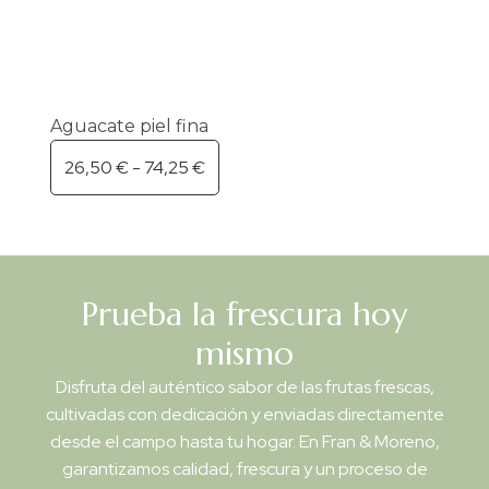
Aguacate piel fina
26,50
€
-
74,25
€
Prueba la frescura hoy
mismo
Disfruta del auténtico sabor de las frutas frescas,
cultivadas con dedicación y enviadas directamente
desde el campo hasta tu hogar. En Fran & Moreno,
garantizamos calidad, frescura y un proceso de