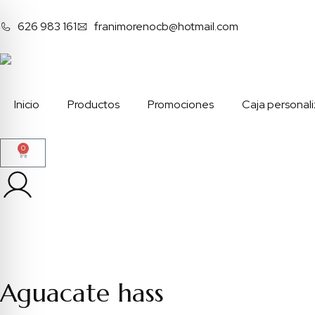
626 983 161
franimorenocb@hotmail.com
Inicio
Productos
Promociones
Caja personal
0
Aguacate hass