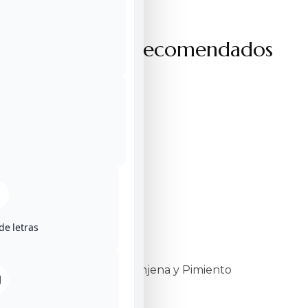
Productos recomendados
de letras
Caja Mixta de Berenjena y Pimiento
23,50
€