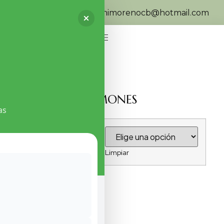
626 983 161
franimorenocb@hotmail.com
0
LIMONES
as
13,75
€
-
38,25
€
Peso de la caja
Limpiar
Añadir al carrito