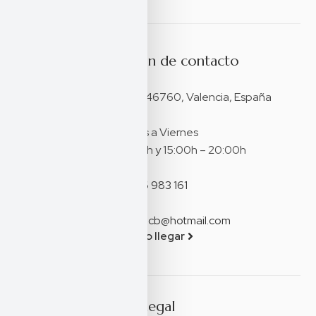
Información de contacto
Dirección:
Partida Massalari, 3, 46760, Valencia, España
Horario:
Lunes a Viernes
09:00h – 13:00h y 15:00h – 20:00h
Teléfono:
626 983 161
Correo electrónico:
franimorenocb@hotmail.com
Cómo llegar
Legal