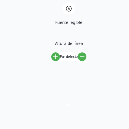
mejor sabor.
Contáctanos
Fuente legible
Disfruta de frutas frescas y de calidad, directo del agricultor a
Altura de línea
tu mesa. Compra fácil en nuestro eCommerce y recibe el mejor
sabor en cada bocado.
Por defecto
Síguenos en:
Menú
Inicio
Productos