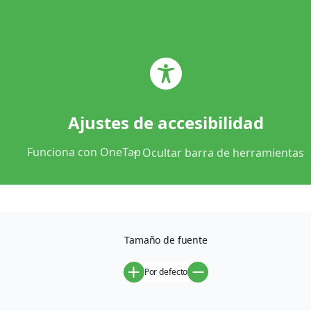
626 983 161
franimorenocb@hotmail.com
0
Mis favoritos
Ajustes de accesibilidad
Funciona con
OneTap
Ocultar barra de herramientas
Prueba la frescura hoy mismo
Disfruta del auténtico sabor de las frutas frescas, cultivadas
Tamaño de fuente
con dedicación y enviadas directamente desde el campo
hasta tu hogar. En Fran & Moreno, garantizamos calidad,
Por defecto
frescura y un proceso de compra fácil y rápido. Haz tu pedido
hoy y recibe productos naturales, sin intermediarios y con el