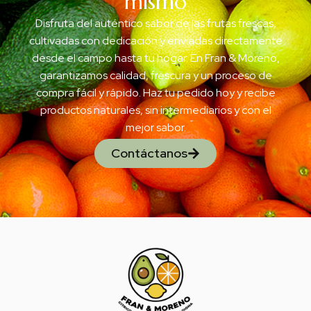
mismo
Disfruta del auténtico sabor de las frutas frescas,
cultivadas con dedicación y enviadas directamente
desde el campo hasta tu hogar. En Fran & Moreno,
garantizamos calidad, frescura y un proceso de
compra fácil y rápido. Haz tu pedido hoy y recibe
productos naturales, sin intermediarios y con el
mejor sabor.
Contáctanos